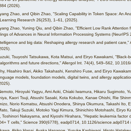
884 (2026).
ang Zhao, and Qibin Zhao, "Scaling Capability in Token Space: An Ana
 Learning Research 26(253), 1–61, (2025).
ang Zhao, Yuning Qiu, and Qibin Zhao, "Efficient Low Rank Attention 
ngs of Advances in Neural Information Processing Systems (NeurIPS 2
intelligence and big data: Reshaping allergy research and patient care," 
2025).
uzuki, Tsuyoshi Tatsukawa, Kota Matsui, and Eiryo Kawakami, "Black-b
 algorithms and future directions," Allergol Int. 74(4), 549–562, 10.1016
 Hisahiro Ikari, Akiko Takahashi, Kenshiro Fuse, and Eiryo Kawakami, "Ar
anguage models, foundation models, digital twins, and allergy application
2025).
Nemoto, Hiroyuki Yagyu, Ami Aoki, Chiaki Iwamura, Hikaru Sugimoto, Y
iya, Kaori Tsuji, Atsushi Sasaki, Kota Kokubo, Kanae Ohishi, Rie Shinm
o, Norio Komatsu, Atsushi Onodera, Shinya Okumura, Takashi Ito, E
to, Takuji Suzuki, Motoko Yagi Kimura, Shinichiro Motohashi, Eiryo 
oshinori Nakayama, and Kiyoshi Hirahara, "Hepatic leukemia factor di
+ T cells," Science 390(6778), eadp0714, 10.1126/science.adp0714 
hikawa, Akiko Hanai, Ayaka Hananoe, Yusuke Kashiwagi, Hiroto Hatake