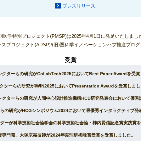
プレスリリース
測医学特別プロジェクト(PMSP)は2025年4月1日に発足いたしまし
スプロジェクト(ADSP)/(旧)医科学イノベーションハブ推進プログ
受賞
ターらの研究がCollabTech2025においてBest Paper Awardを
ーらの研究がIWIN2025においてPresentation Awardを受賞しま
ディレクターらの研究が人間中心設計推進機構HCD研究発表会において優
究員らの研究がHCGシンポジウム2024において最優秀インタラクティブ
ムリーダーが科学技術社会論学会の科学技術社会論・柿内賢信記念賞実践賞
支援専門職、大塚宗嘉技師が2024年度理研梅峰賞受賞を受賞しました。