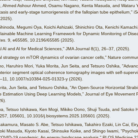
ki, Ahmed Ashour Ahmed, Osamu Nagano, Kenta Masuda, and Wataru Y
asis and early-stage tumorigenesis of the fallopian tube epithelium," i
(2025).
Shinoda, Megumi Oya, Koichi Ashizaki, Shinichiro Ota, Kenichi Kamach
lainable Machine Learning Framework for Dynamic Monitoring of Disea
es. 9, e65585, 10.2196/65585 (2025).
 AI and AI for Medical Sciences," JMA Journal 8(1), 26–37, (2025).
al strategy on mTOR dynamics of ovarian cancer cells," Nature commu
, Haruhiro Mori, Yuka Morita, Jun Seita, and Tetsuro Oshika, "Advancem
g anterior segment optical coherence tomography images with self-superv
1–11, 10.1007/s10384-025-01323-y (2026).
ita, Jun Seita, and Tetsuro Oshika, "An Open-Source Horizontal Strab
e Estimation Using Deep Learning Models," Journal of Eye Movement R
6).
, Tetsuo Ishikawa, Ken Mogi, Mikiko Oono, Shuji Tsuda, and Satoko Ho
 257, 105601, 10.1016/j.biosystems.2025.105601 (2025).
akamura, Masato S. Abe, Tetsuo Ishikawa, Takahiro Ezaki, Lin Cai, Eir
oki Masuda, Kiyoto Kasai, Shinsuke Koike, and Shingo Iwami, "Psycho
 COVID-19 pandemic: An energy landscape analysis," PLOS Medicine 2