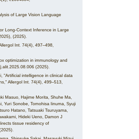
lysis of Large Vision Language
for Long-Context Inference in Large
025), (2025).
Allergol Int. 74(4), 497–498,
ox optimization in immunology and
/j.alit.2025.08.006 (2025).
tificial intelligence in clinical data
s," Allergol Int. 74(4), 499–513,
uki Masuo, Hajime Morita, Shuhe Ma,
i, Yuri Sonobe, Tomohisa Iinuma, Syuji
tsuro Hatano, Tatsuaki Tsuruyama,
Kawakami, Hideki Ueno, Damon J
rects tissue residency of
(2025).
yama, Shinsuke Sakai, Masayuki Mizui,