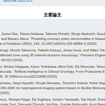
主要論文
 Junna Oba, Tetsuo Ishikawa, Takuma Ohnishi, Shogo Akahoshi, Kazuki
 and Masaru Miura, "Predicting coronary artery abnormalities in Kawa
al of Pediatrics 185(5), 245, 10.1007/s00431-026-06884-9 (2026).
anagi, Hiroshi Takemura, Tadashi Kasuya, Junya Inoue, and Hideo Yoko
affected zone using 3D internal structure microscopy," Precision Engin
5.09.013 (2026).
i, Shohei Udagawa, Kaoru Yoshikawa, Akira Ooki, Eiji Shinozaki, Tets
rada, "Artificial Intelligence in Clinical Oncology: From Productivity
88, 10.3390/curroncol32110588 (2025).
kamatsu, Seiya Hayashi, Hiroaki Ikematsu, Tomohiro Kadota, Kohei Sog
490-1600 nm hyperspectral imaging system based on flexible fibersco
(2025).
ura, Shimpei Nagai, Eiji Sugihara, Juntaro Yamasaki, Yuji Otsuki, Ko
uke Tsuji, Tatsuyuki Chiyoda, Iori Kisu, Yusuke Kobayashi, Kouji Ban