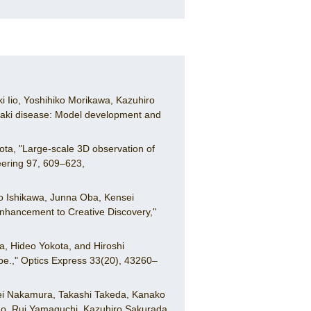
 Iio, Yoshihiko Morikawa, Kazuhiro
saki disease: Model development and
ta, "Large-scale 3D observation of
eering 97, 609–623,
uo Ishikawa, Junna Oba, Kensei
 Enhancement to Creative Discovery,"
a, Hideo Yokota, and Hiroshi
pe.," Optics Express 33(20), 43260–
hei Nakamura, Takashi Takeda, Kanako
no, Rui Yamaguchi, Kazuhiro Sakurada,