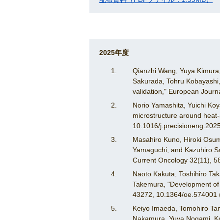
2025年度
Qianzhi Wang, Yuya Kimura,
Sakurada, Tohru Kobayashi,
validation," European Journ
Norio Yamashita, Yuichi Koy
microstructure around heat-
10.1016/j.precisioneng.202
Masahiro Kuno, Hiroki Osum
Yamaguchi, and Kazuhiro Saku
Current Oncology 32(11), 5
Naoto Kakuta, Toshihiro Ta
Takemura, "Development of 
43272, 10.1364/oe.574001 
Keiyo Imaeda, Tomohiro Tam
Nakamura, Yuya Nogami, Kos