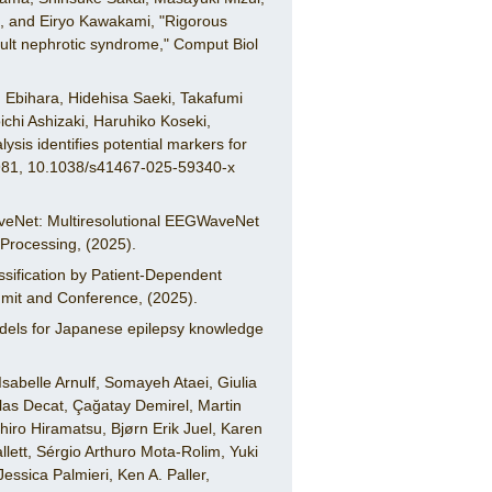
, and Eiryo Kawakami, "Rigorous
adult nephrotic syndrome," Comput Biol
 Ebihara, Hidehisa Saeki, Takafumi
chi Ashizaki, Haruhiko Koseki,
is identifies potential markers for
 4981, 10.1038/s41467-025-59340-x
Net: Multiresolutional EEGWaveNet
Processing, (2025).
ification by Patient-Dependent
mmit and Conference, (2025).
els for Japanese epilepsy knowledge
sabelle Arnulf, Somayeh Ataei, Giulia
las Decat, Çağatay Demirel, Martin
hiro Hiramatsu, Bjørn Erik Juel, Karen
ett, Sérgio Arthuro Mota-Rolim, Yuki
ssica Palmieri, Ken A. Paller,