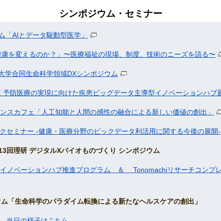
シンポジウム・セミナー
ム「AIとデータ駆動型医学」
健康を変えるのか？」〜医療福祉の現場、制度、技術のニーズを語る〜
大学合同生命科学領域DXシンポジウム
く予防医療の実現に向けた疾患ビッグデータ主導型イノベーションハブ
ンスカフェ「人工知能と人間の感性の融合による新しい価値の創出」
ワークセミナー -健康・医療分野のビックデータ利活用に関する今後の展開-
第13回理研 デジタルXバイオものづくり シンポジウム
イノベーションハブ推進プログラム ＆ Tonomachiリサーチコンプ
ジウム「生命科学のパラダイム転換による新たなヘルスケアの創出」
当日の様子はこちら