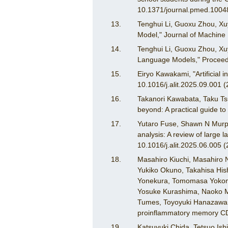
10.1371/journal.pmed.1004
Tenghui Li, Guoxu Zhou, Xuy
Model," Journal of Machine
Tenghui Li, Guoxu Zhou, Xuy
Language Models," Proceedi
Eiryo Kawakami, "Artificial 
10.1016/j.alit.2025.09.001 (
Takanori Kawabata, Taku Ts
beyond: A practical guide to
Yutaro Fuse, Shawn N Murphy,
analysis: A review of large l
10.1016/j.alit.2025.06.005 (
Masahiro Kiuchi, Masahiro 
Yukiko Okuno, Takahisa Hish
Yonekura, Tomomasa Yokomiz
Yosuke Kurashima, Naoko Ma
Tumes, Toyoyuki Hanazawa, T
proinflammatory memory CD4
Katsuyuki Chida, Tetsuo Is