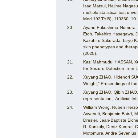
Isao Matsui, Hajime Nagasu
multiple statistical test un
Med 192(Pt B), 110360, 10
Ayano Fukushima-Nomura, Hi
Etoh, Takehiro Hasegawa, Ju
Kazuhiro Sakurada, Eiryo Ka
skin phenotypes and therap
(2025).
Kazi Mahmudul HASSAN, Xu
for Seizure Detection from 
Xuyang ZHAO, Hidenori SUG
Weight," Proceedings of the
Xuyang ZHAO, Qibin ZHAO, 
representation," Artificial In
William Wong, Rubén Herzog,
Avvenuti, Benjamin Baird, M
Dresler, Jean-Baptiste Eiche
R. Konkoly, Deniz Kumral, 
Motomura, Andre Sevenius Ni