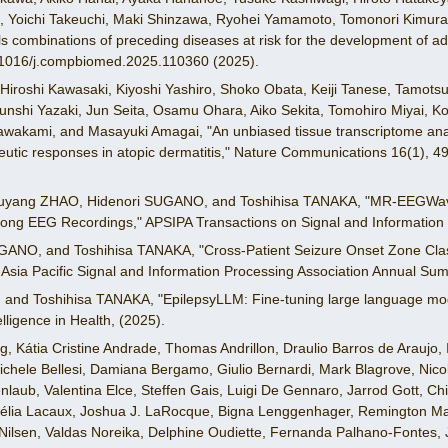
, Yoichi Takeuchi, Maki Shinzawa, Ryohei Yamamoto, Tomonori Kimura
veils combinations of preceding diseases at risk for the development of 
.1016/j.compbiomed.2025.110360 (2025).
roshi Kawasaki, Kiyoshi Yashiro, Shoko Obata, Keiji Tanese, Tamotsu
nshi Yazaki, Jun Seita, Osamu Ohara, Aiko Sekita, Tomohiro Miyai, Koi
wakami, and Masayuki Amagai, "An unbiased tissue transcriptome analys
eutic responses in atopic dermatitis," Nature Communications 16(1),
yang ZHAO, Hidenori SUGANO, and Toshihisa TANAKA, "MR-EEGWave
Long EEG Recordings," APSIPA Transactions on Signal and Information 
ANO, and Toshihisa TANAKA, "Cross-Patient Seizure Onset Zone Class
 Asia Pacific Signal and Information Processing Association Annual Su
and Toshihisa TANAKA, "EpilepsyLLM: Fine-tuning large language mod
telligence in Health, (2025).
 Kátia Cristine Andrade, Thomas Andrillon, Draulio Barros de Araujo, I
ichele Bellesi, Damiana Bergamo, Giulio Bernardi, Mark Blagrove, Nico
nlaub, Valentina Elce, Steffen Gais, Luigi De Gennaro, Jarrod Gott, Chi
Célia Lacaux, Joshua J. LaRocque, Bigna Lenggenhager, Remington Mall
lsen, Valdas Noreika, Delphine Oudiette, Fernanda Palhano-Fontes, Je