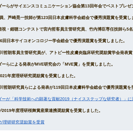
リーダーらがサイエンスコミュニケーション協会第13回年会でベストプレ
研究員、芦崎晃一技師が第123回日本皮膚科学会総会で優秀演題賞を受賞し
会の錯視・錯聴コンテストで宮内哲客員主管研究員、竹内博臣専任技師ら5
が第36回日本サイコオンコロジー学会総会で優秀演題賞を受賞しました。
、石川哲朗客員主管研究員が、アトピー性皮膚炎臨床研究奨励賞学会発表
ーダーらによる発表がMVE研究会の「MVE賞」を受賞しました。
、2021年度理研研究奨励賞を受賞しました。
、石川哲朗研究員らによる発表が119回日本皮膚科学会総会で優秀演題賞
ダーが「科学技術への顕著な貢献2019（ナイスステップな研究者）」に
員が2019年度理研桜舞賞産業連携奨励賞を受賞しました。
員が理研研究奨励賞を受賞