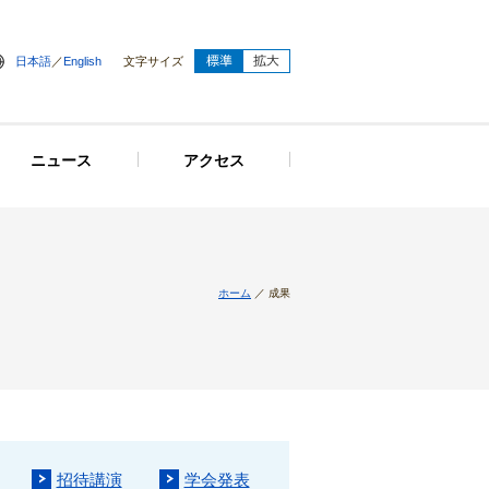
日本語
／
English
文字サイズ
ニュース
アクセス
ホーム
／ 成果
招待講演
学会発表