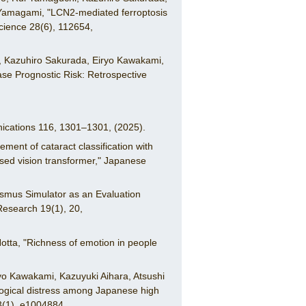
amagami, "LCN2-mediated ferroptosis
Science 28(6), 112654,
i, Kazuhiro Sakurada, Eiryo Kawakami,
se Prognostic Risk: Retrospective
nications 116, 1301–1301, (2025).
ent of cataract classification with
ised vision transformer," Japanese
ismus Simulator as an Evaluation
esearch 19(1), 20,
tta, "Richness of emotion in people
yo Kawakami, Kazuyuki Aihara, Atsushi
logical distress among Japanese high
3(1), e1004884,