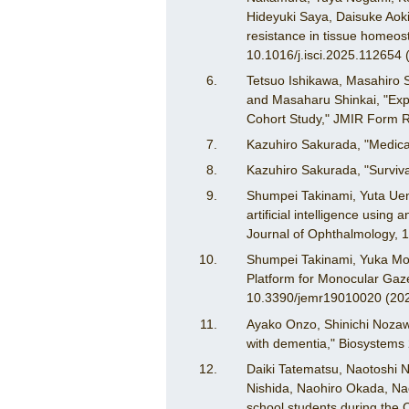
Hideyuki Saya, Daisuke Ao
resistance in tissue homeost
10.1016/j.isci.2025.112654 
Tetsuo Ishikawa, Masahiro 
and Masaharu Shinkai, "Exp
Cohort Study," JMIR Form R
Kazuhiro Sakurada, "Medical
Kazuhiro Sakurada, "Surviv
Shumpei Takinami, Yuta Ueno
artificial intelligence usin
Journal of Ophthalmology, 
Shumpei Takinami, Yuka Mor
Platform for Monocular Gaz
10.3390/jemr19010020 (202
Ayako Onzo, Shinichi Nozawa
with dementia," Biosystems
Daiki Tatematsu, Naotoshi N
Nishida, Naohiro Okada, Na
school students during the